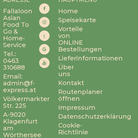
ADRESSE
HAUPTMENÜ
Fallaloon
Home
Asian
Speisekarte
Food To
Vorteile
Go &
von
Home-
ONLINE
Service
Bestellungen
Tel.:
Lieferinformationen
0463
Über
310688
uns
Email:
Kontakt
admin@f-
express.at
Routenplaner
öffnen
Völkermarkter
Str. 225
Impressum
A-9020
Datenschutzerklärung
Klagenfurt
Cookie-
am
Richtlinie
Wörthersee