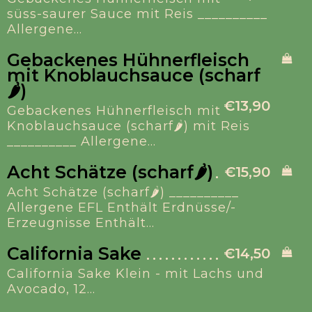
süss-saurer Sauce mit Reis __________
Allergene...
Gebackenes Hühnerfleisch
mit Knoblauchsauce (scharf
🌶️)
€13,90
Gebackenes Hühnerfleisch mit
Knoblauchsauce (scharf🌶️) mit Reis
__________ Allergene...
Acht Schätze (scharf🌶️)
€15,90
Acht Schätze (scharf🌶️) __________
Allergene EFL Enthält Erdnüsse/-
Erzeugnisse Enthält...
California Sake
€14,50
California Sake Klein - mit Lachs und
Avocado, 12...