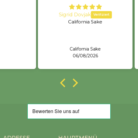
Sigrid Dovjak
California Sake
W
California Sake
06/08/2026